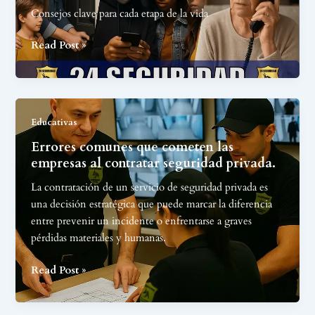
Consejos clave para cada etapa de la vida
Concientización
Read Post »
en
seguridad
Educativas
Errores comunes que cometen las
empresas al contratar seguridad privada.
La contratación de un servicio de seguridad privada es
una decisión estratégica que puede marcar la diferencia
entre prevenir un incidente o enfrentarse a graves
pérdidas materiales y humanas.
Errores
Read Post »
comunes
que